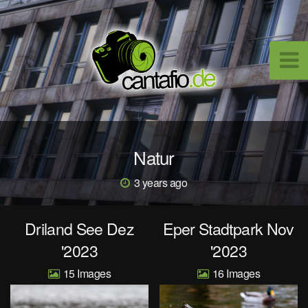
Natur
3 years ago
Driland See Dez
Eper Stadtpark Nov
'2023
'2023
15
16