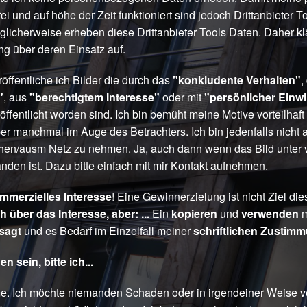
i und auf höhe der Zeit funktioniert sind jedoch Drittanbieter T
licherweise erheben diese Drittanbieter Tools Daten. Daher klä
g über deren Einsatz auf.
öffentliche ich Bilder die durch das
"konkludente Verhalten"
,
"
, aus
"berechtigtem Interesse"
oder mit
"persönlicher Einwi
öffentlicht worden sind. Ich bin bemüht meine Motive vorteilhaf
ber manchmal im Auge des Betrachters. Ich bin jedenfalls nicht a
schen/ausm Netz zu nehmen. Ja, auch dann wenn das Bild unter
den ist. Dazu bitte einfach mit mir Kontakt aufnehmen.
mmerzielles Interesse
! Eine Gewinnerzielung ist nicht Ziel di
h über das Interesse, aber: ...
Ein
kopieren
und
verwenden
m
rsagt
und es Bedarf im Einzelfall meiner
schriftlichen Zustim
n sein, bitte ich...
. Ich möchte niemanden Schaden oder in irgendeiner Weise v