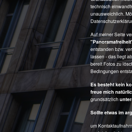
technisch einwandfre
unausweichlich. Mög
Datenschutzerklärun
Auf meiner Seite ver
"Panoramafreiheit
entstanden bzw. ver
lassen - das liegt a
bereit Fotos zu lö
Bedingungen entstan
Es besteht kein ko
freue mich natürlic
grundsätzlich
unte
Sollte etwas im arge
um Kontaktaufnahme