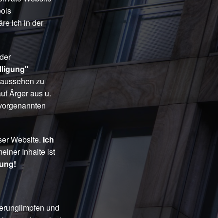
ools
re ich in der
 der
lligung"
t aussehen zu
uf Ärger aus u.
 vorgenannten
eser Website.
Ich
einer Inhalte ist
mung!
erunglimpfen und