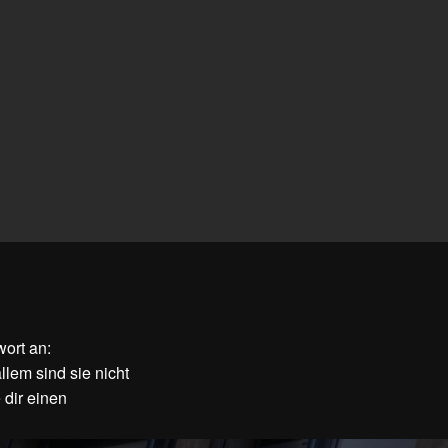
wort an:
llem sind sie nicht
 dir einen