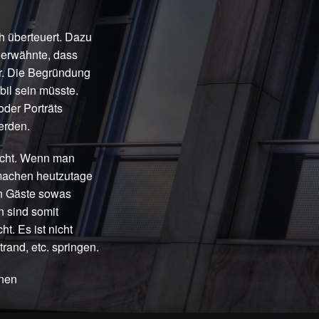
ch überteuert. Dazu
r erwähnte, dass
ger. Die Begründung
bil sein müsste.
oder Porträts
erden.
aucht. Wenn man
 machen heutzutage
en Gäste sowas
n sind somit
t. Es ist nicht
rand, etc. springen.
inen