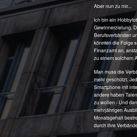
Aber nun zu mir...
Ich bin ein Hobbyfo
Gewinnerzielung. Do
Berufsverbänden unt
könnten die Folge 
Finanzamt an, ansta
zu einem solchem An
Man muss die Verbän
mehr geschützt. Jed
Smartphone mit inte
andere haben Talen
zu wollen - Und dan
mehrjährigen Ausbil
Monatsgehalt bestre
durch ihre Verbände