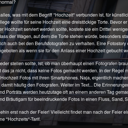
 normal?
 alles, was mit dem Begriff "Hochzeit" verbunden ist, für künstli
llege wollte für seine Hochzeit eine dreistöckige Torte. Bevor e
er Hochzeit serviert werden sollte, kostete sie ein Drittel weni
dass der Wagen, auf dem die Torte stehen würde, besonders sta
sich auch bei den Berufsfotografen zu verhalten. Eine Fotostory 
ngeboten als wenn sie für den Anlass einer Hochzeit gebucht w
 jeder stellen sollte, ist, ob man überhaupt einen Fotografen br
t das ja nicht, dass keine Fotos gemacht werden. In der Regel
r Hochzeit Fotos mit ihren Smartphones. Naja, eigentlich mach
n damit häufig den Fotografen. Weiter im Text... Die Erinnerunge
nd Porträts werden heutzutage oft an einem anderen Tag gemach
und Bräutigam für beeindruckende Fotos in einen Fluss, Sand, St
in erst nach der Feier! Vielleicht findet man nach der Feier e
ne "Hochzeits"-Tarif.