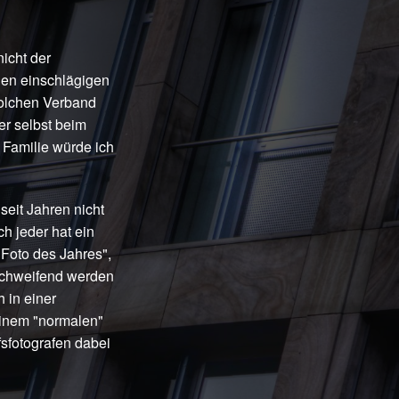
icht der
den einschlägigen
 solchen Verband
er selbst beim
 Familie würde ich
seit Jahren nicht
h jeder hat ein
Foto des Jahres",
schweifend werden
 in einer
einem "normalen"
fsfotografen dabei