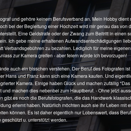
tograf und gehöre keinem Berufsverband an. Mein Hobby dient n
ch bei der Begleitung einer Hochzeit wird mir genau das von 
erstellt. Eine Geldstrafe oder der Zwang zum Beitritt in einen
sein. Ich gebe meine erhaltenen Aufwandsentschädigungen lieb
tt Verbandsgebühren zu bezahlen. Lediglich für meine eigenen
lass zur Kamera greifen - aber feiern würde ich bevorzugen!
de auch ein bisschen verstehen. Der Beruf des Fotografen ist 
er Hans und Franz kann sich eine Kamera kaufen. Und eigentlic
grierter Kamera. Einige haben Glück und machen zufällig "Das 
t und machen dies nebenbei zum Hauptberuf. - Ohne jetzt aus
n gibt es noch die Berufsfotografen, die das Handwerk klassisch
dung erlernt haben. Natürlich möchten auch sie ihr Leben mit 
iten können. Es ist daher eigentlich nur Lobenswert, dass Beru
 geschützt u. unterstützt werden.